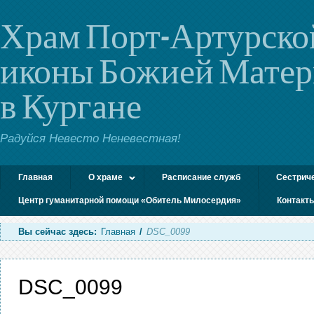
Храм Порт-Артурско
иконы Божией Мате
в Кургане
Радуйся Невесто Неневестная!
Главная
О храме
Расписание служб
Сестрич
Центр гуманитарной помощи «Обитель Милосердия»
Контакт
Вы сейчас здесь:
Главная
/
DSC_0099
DSC_0099