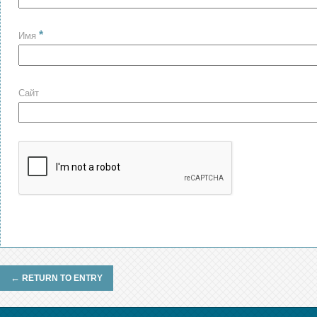
*
Имя
Сайт
←
RETURN TO ENTRY