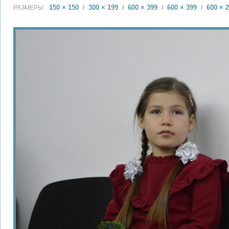
150 × 150
300 × 199
600 × 399
600 × 399
600 × 
РАЗМЕРЫ:
/
/
/
/