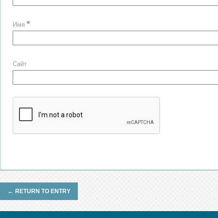
*
Имя
Сайт
←
RETURN TO ENTRY