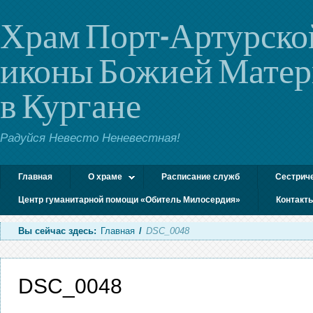
Храм Порт-Артурско
иконы Божией Мате
в Кургане
Радуйся Невесто Неневестная!
Главная
О храме
Расписание служб
Сестрич
Центр гуманитарной помощи «Обитель Милосердия»
Контакт
Вы сейчас здесь:
Главная
/
DSC_0048
DSC_0048