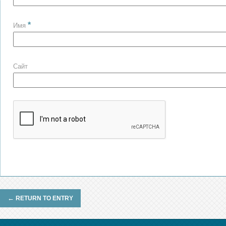
*
Имя
Сайт
←
RETURN TO ENTRY