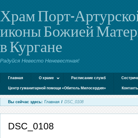
Храм Порт-Артурско
иконы Божией Мате
в Кургане
Радуйся Невесто Неневестная!
Главная
О храме
Расписание служб
Сестрич
Центр гуманитарной помощи «Обитель Милосердия»
Контакт
Вы сейчас здесь:
Главная
/
DSC_0108
DSC_0108