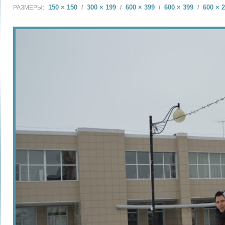
150 × 150
300 × 199
600 × 399
600 × 399
600 × 
РАЗМЕРЫ:
/
/
/
/