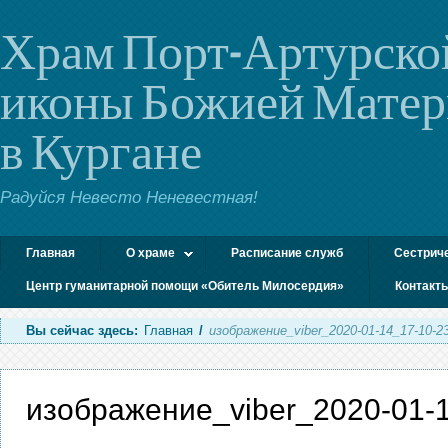
Храм Порт-Артурско
иконы Божией Мате
в Кургане
Радуйся Невесто Неневестная!
Главная
О храме
Расписание служб
Сестрич
Центр гуманитарной помощи «Обитель Милосердия»
Контакт
Вы сейчас здесь:
Главная
/
изображение_viber_2020-01-14_17-10-2
изображение_viber_2020-01-