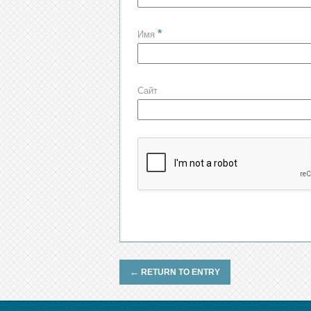
*
Имя
Сайт
←
RETURN TO ENTRY