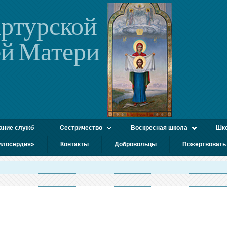
ртурской
й Матери
ание служб
Сестричество
Воскресная школа
Шко
илосердия»
Контакты
Добровольцы
Пожертвовать