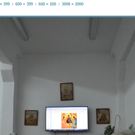
× 399
600 × 399
600 × 200
3008 × 2000
/
/
/