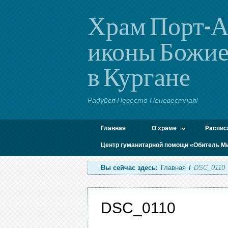
Храм Порт-А
иконы Божие
в Кургане
Радуйся Невесто Неневестная!
Главная
О храме
Распис
Центр гуманитарной помощи «Обитель М
Вы сейчас здесь:
Главная
/
DSC_0110
DSC_0110