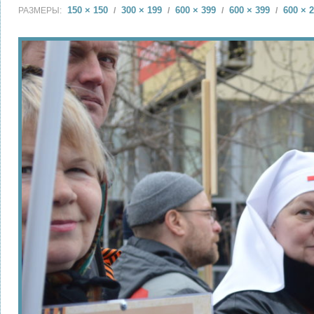
150 × 150
300 × 199
600 × 399
600 × 399
600 × 
РАЗМЕРЫ:
/
/
/
/