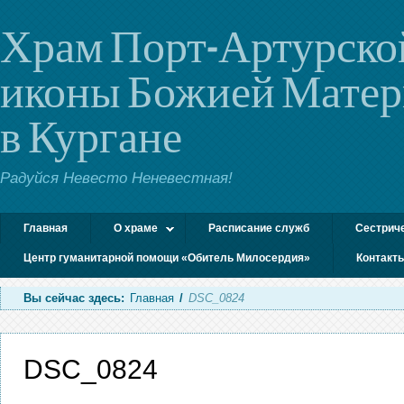
Храм Порт-Артурско
иконы Божией Мате
в Кургане
Радуйся Невесто Неневестная!
Главная
О храме
Расписание служб
Сестрич
Центр гуманитарной помощи «Обитель Милосердия»
Контакт
Вы сейчас здесь:
Главная
/
DSC_0824
DSC_0824