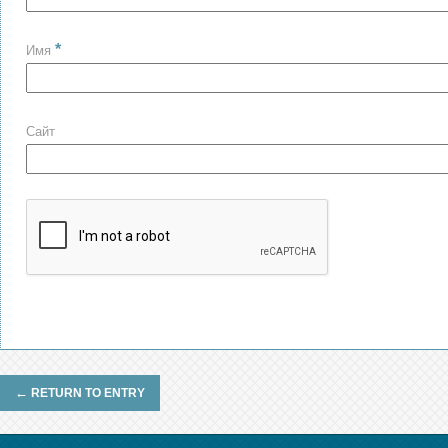
*
Имя
Сайт
←
RETURN TO ENTRY