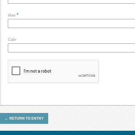
*
Имя
Сайт
←
RETURN TO ENTRY