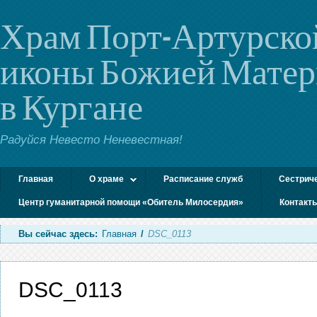
Храм Порт-Артурско
иконы Божией Мате
в Кургане
Радуйся Невесто Неневестная!
Главная
О храме
Расписание служб
Сестрич
Центр гуманитарной помощи «Обитель Милосердия»
Контакт
Вы сейчас здесь:
Главная
/
DSC_0113
DSC_0113