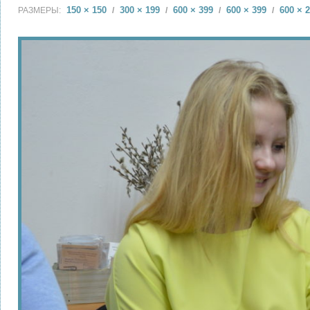
150 × 150
300 × 199
600 × 399
600 × 399
600 × 
РАЗМЕРЫ:
/
/
/
/