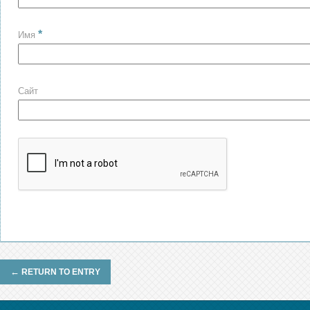
*
Имя
Сайт
←
RETURN TO ENTRY