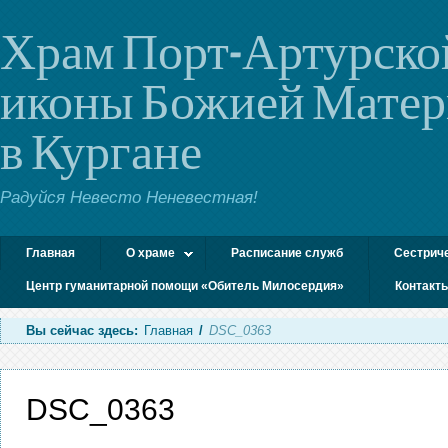
Храм Порт-Артурско
иконы Божией Мате
в Кургане
Радуйся Невесто Неневестная!
Главная
О храме
Расписание служб
Сестрич
Центр гуманитарной помощи «Обитель Милосердия»
Контакт
Вы сейчас здесь:
Главная
/
DSC_0363
DSC_0363