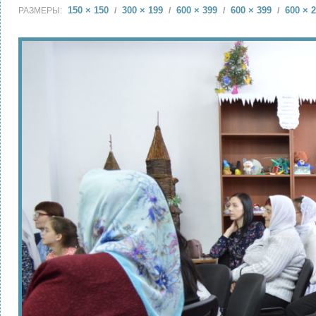
150 × 150
300 × 199
600 × 399
600 × 399
600 × 
РАЗМЕРЫ:
/
/
/
/