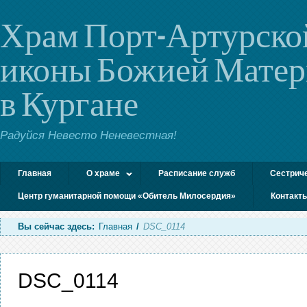
Храм Порт-Артурско
иконы Божией Мате
в Кургане
Радуйся Невесто Неневестная!
Главная
О храме
Расписание служб
Сестрич
Центр гуманитарной помощи «Обитель Милосердия»
Контакт
Вы сейчас здесь:
Главная
/
DSC_0114
DSC_0114