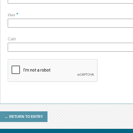
*
Имя
Сайт
←
RETURN TO ENTRY