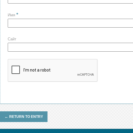
*
Имя
Сайт
←
RETURN TO ENTRY