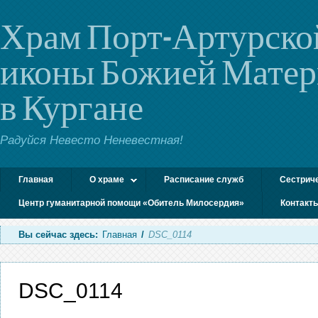
Храм Порт-Артурско
иконы Божией Мате
в Кургане
Радуйся Невесто Неневестная!
Главная
О храме
Расписание служб
Сестрич
Центр гуманитарной помощи «Обитель Милосердия»
Контакт
Вы сейчас здесь:
Главная
/
DSC_0114
DSC_0114