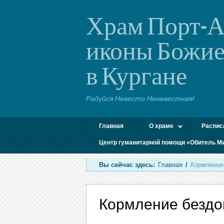
Храм Порт-А
иконы Божие
в Кургане
Радуйся Невесто Неневестная!
Главная
О храме
Распис
Центр гуманитарной помощи «Обитель М
Вы сейчас здесь:
Главная
/
Кормление
Кормление бездо