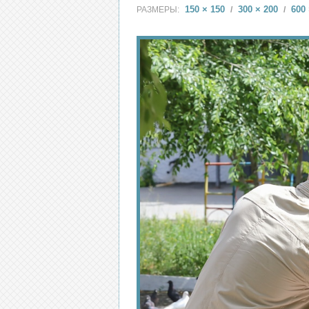
150 × 150
300 × 200
600 
РАЗМЕРЫ:
/
/