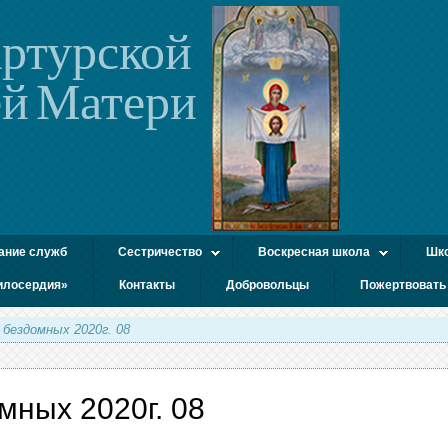
ртурской
й Матери
ание служб
Сестричество
Воскресная школа
Шко
илосердия»
Контакты
Добровольцы
Пожертвовать
 бездомных 2020г. 08
мных 2020г. 08