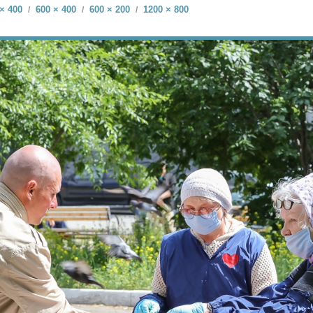
× 400
600 × 400
600 × 200
1200 × 800
/
/
/