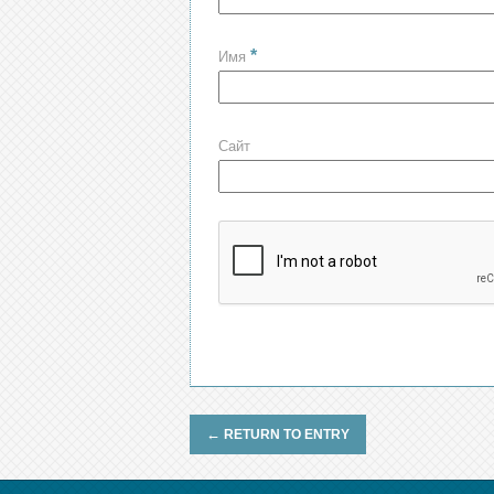
*
Имя
Сайт
←
RETURN TO ENTRY