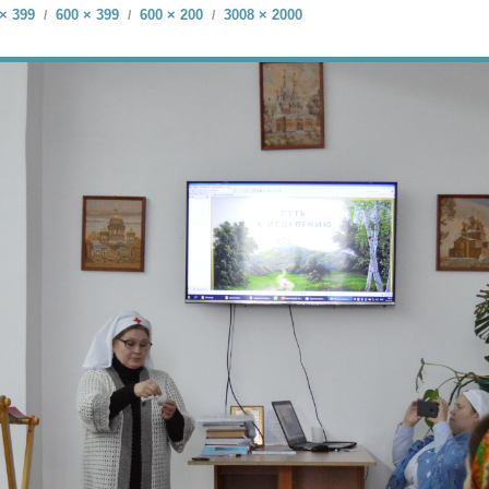
× 399
600 × 399
600 × 200
3008 × 2000
/
/
/