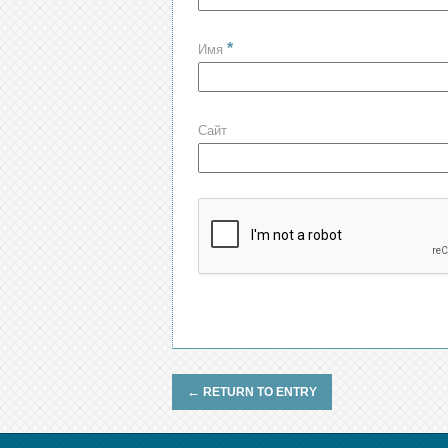
*
Имя
Сайт
←
RETURN TO ENTRY