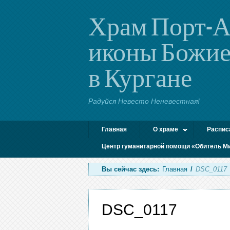
Храм Порт-А
иконы Божие
в Кургане
Радуйся Невесто Неневестная!
Главная
О храме
Распис
Центр гуманитарной помощи «Обитель М
Вы сейчас здесь:
Главная
/
DSC_0117
DSC_0117