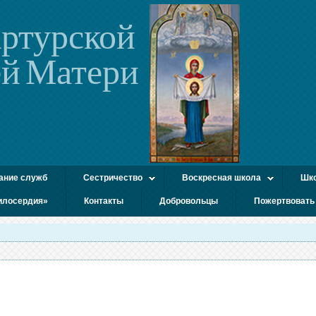
ртурской
й Матери
ание служб
Сестричество
Воскресная школа
Шко
илосердия»
Контакты
Добровольцы
Пожертвовать