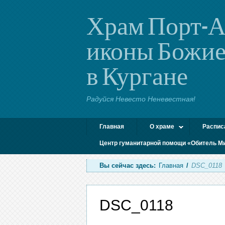
Храм Порт-А
иконы Божие
в Кургане
Радуйся Невесто Неневестная!
Главная
О храме
Распис
Центр гуманитарной помощи «Обитель М
Вы сейчас здесь:
Главная
/
DSC_0118
DSC_0118