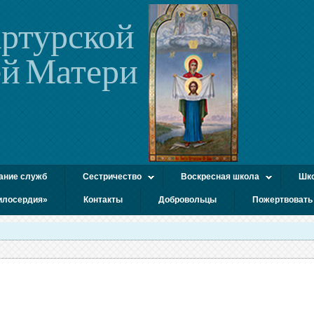
ртурской
й Матери
ание служб
Сестричество
Воскресная школа
Шко
илосердия»
Контакты
Добровольцы
Пожертвовать