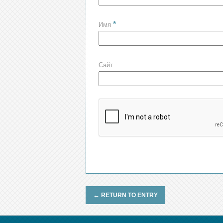
*
Имя
Сайт
←
RETURN TO ENTRY