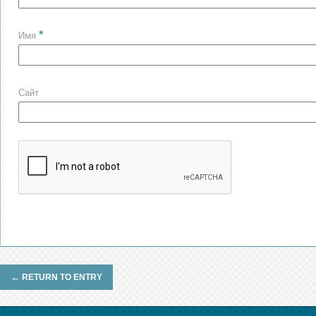
*
Имя
Сайт
←
RETURN TO ENTRY