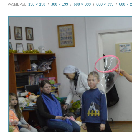
150 × 150
300 × 199
600 × 399
600 × 399
600 × 
РАЗМЕРЫ:
/
/
/
/