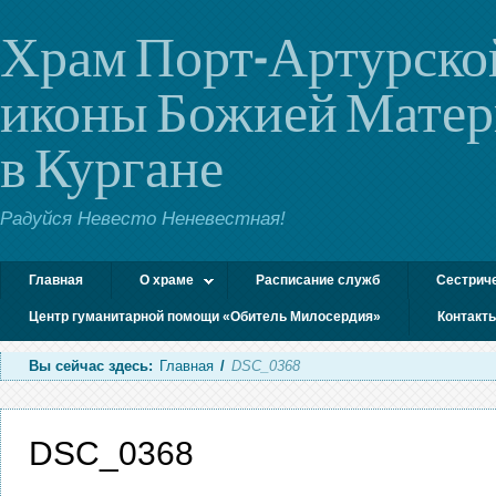
Храм Порт-Артурско
иконы Божией Мате
в Кургане
Радуйся Невесто Неневестная!
Главная
О храме
Расписание служб
Сестрич
Центр гуманитарной помощи «Обитель Милосердия»
Контакт
Вы сейчас здесь:
Главная
/
DSC_0368
DSC_0368