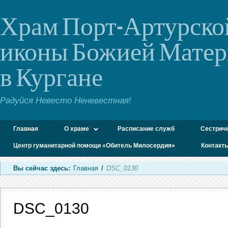
Храм Порт-Артурско
иконы Божией Мате
в Кургане
Радуйся Невесто Неневестная!
Главная
О храме
Расписание служб
Сестрич
Центр гуманитарной помощи «Обитель Милосердия»
Контакт
Вы сейчас здесь:
Главная
/
DSC_0130
DSC_0130