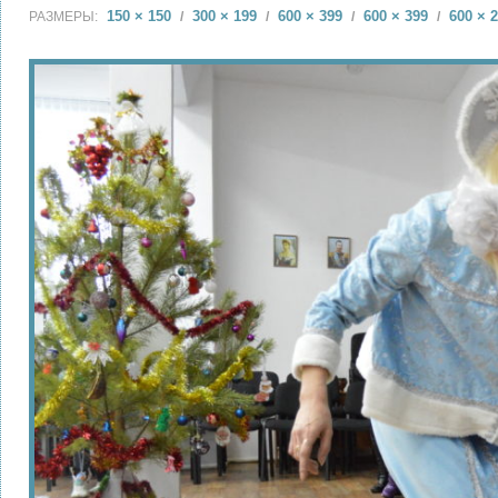
150 × 150
300 × 199
600 × 399
600 × 399
600 × 
РАЗМЕРЫ:
/
/
/
/