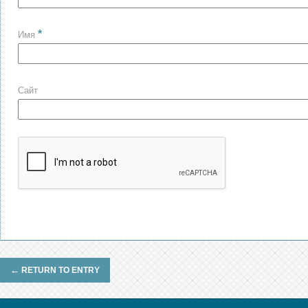
*
Имя
Сайт
←
RETURN TO ENTRY