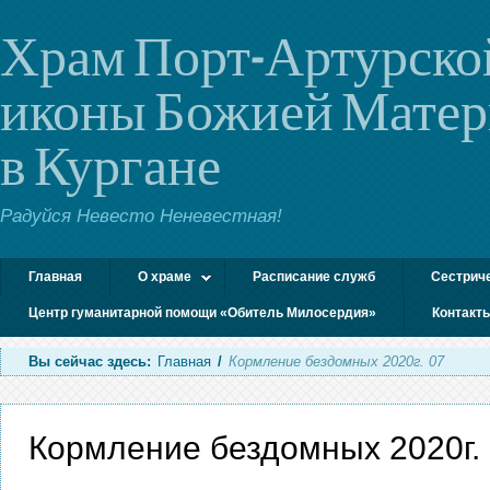
Храм Порт-Артурско
иконы Божией Мате
в Кургане
Радуйся Невесто Неневестная!
Главная
О храме
Расписание служб
Сестрич
Центр гуманитарной помощи «Обитель Милосердия»
Контакт
Вы сейчас здесь:
Главная
/
Кормление бездомных 2020г. 07
Кормление бездомных 2020г.