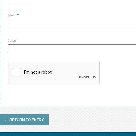
*
Имя
Сайт
←
RETURN TO ENTRY