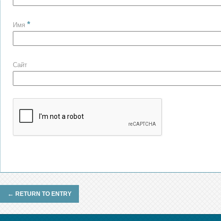
*
Имя
Сайт
←
RETURN TO ENTRY