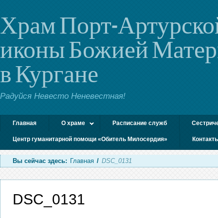
Храм Порт-Артурско
иконы Божией Мате
в Кургане
Радуйся Невесто Неневестная!
Главная
О храме
Расписание служб
Сестрич
Центр гуманитарной помощи «Обитель Милосердия»
Контакт
Вы сейчас здесь:
Главная
/
DSC_0131
DSC_0131