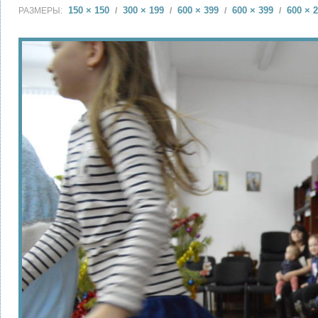
150 × 150
300 × 199
600 × 399
600 × 399
600 × 
РАЗМЕРЫ:
/
/
/
/