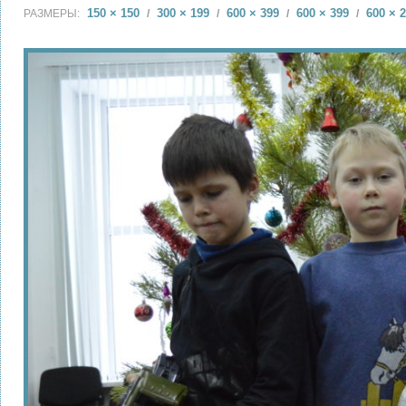
150 × 150
300 × 199
600 × 399
600 × 399
600 × 
РАЗМЕРЫ:
/
/
/
/