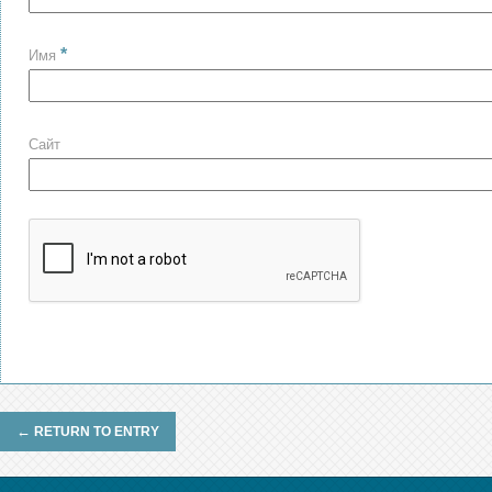
*
Имя
Сайт
←
RETURN TO ENTRY