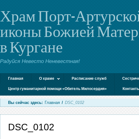
Храм Порт-Артурско
иконы Божией Мате
в Кургане
Радуйся Невесто Неневестная!
Главная
О храме
Расписание служб
Сестрич
Центр гуманитарной помощи «Обитель Милосердия»
Контакт
Вы сейчас здесь:
Главная
/
DSC_0102
DSC_0102