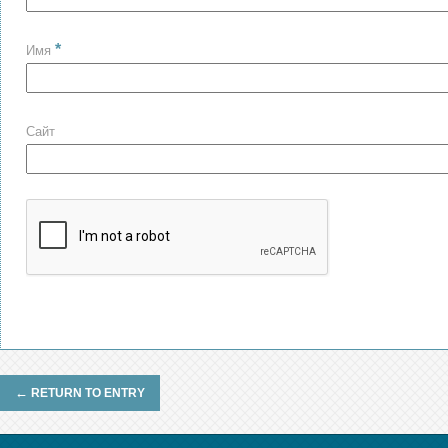
*
Имя
Сайт
←
RETURN TO ENTRY