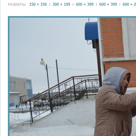
150 × 150
300 × 199
600 × 399
600 × 399
600 × 
РАЗМЕРЫ:
/
/
/
/