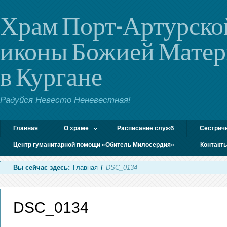
Храм Порт-Артурско
иконы Божией Мате
в Кургане
Радуйся Невесто Неневестная!
Главная
О храме
Расписание служб
Сестрич
Центр гуманитарной помощи «Обитель Милосердия»
Контакт
Вы сейчас здесь:
Главная
/
DSC_0134
DSC_0134