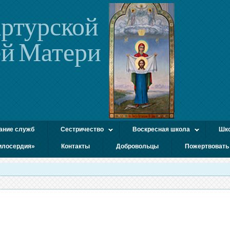
ртурской
й Матери
ание служб
Сестричество
Воскресная школа
Шко
илосердия»
Контакты
Добровольцы
Пожертвовать