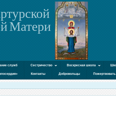
ртурской
й Матери
ание служб
Сестричество
Воскресная школа
Шко
илосердия»
Контакты
Добровольцы
Пожертвовать