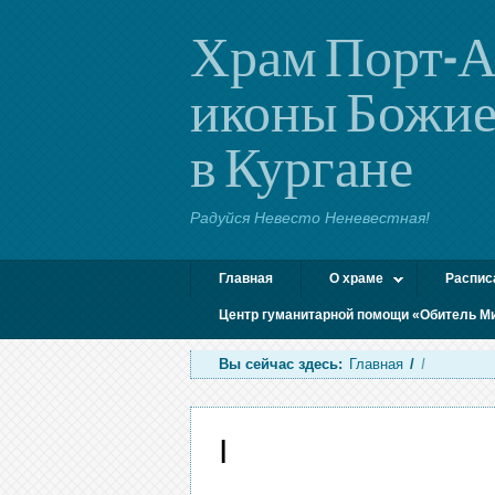
Храм Порт-А
иконы Божие
в Кургане
Радуйся Невесто Неневестная!
Главная
О храме
Распис
Центр гуманитарной помощи «Обитель М
Вы сейчас здесь:
Главная
/
I
I