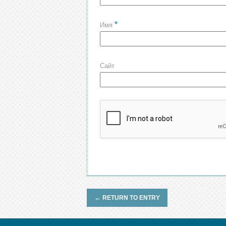
*
Имя
Сайт
←
RETURN TO ENTRY