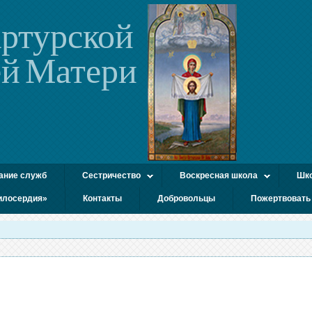
ртурской
й Матери
ание служб
Сестричество
Воскресная школа
Шко
илосердия»
Контакты
Добровольцы
Пожертвовать