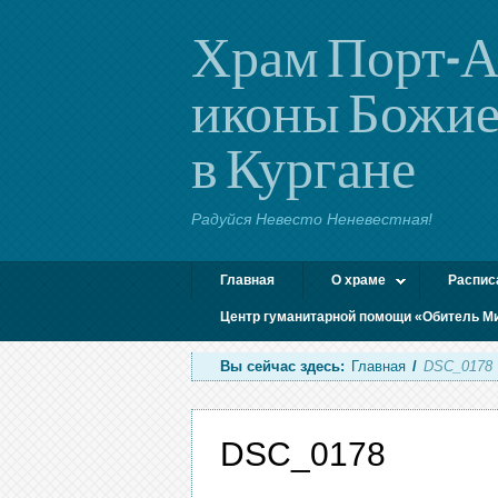
Храм Порт-А
иконы Божие
в Кургане
Радуйся Невесто Неневестная!
Главная
О храме
Распис
Центр гуманитарной помощи «Обитель М
Вы сейчас здесь:
Главная
/
DSC_0178
DSC_0178