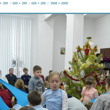
× 399
600 × 399
600 × 200
3008 × 2000
/
/
/