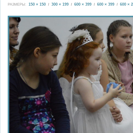
150 × 150
300 × 199
600 × 399
600 × 399
600 × 
РАЗМЕРЫ:
/
/
/
/