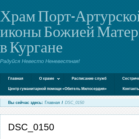
Храм Порт-Артурско
иконы Божией Мате
в Кургане
Радуйся Невесто Неневестная!
Главная
О храме
Расписание служб
Сестрич
Центр гуманитарной помощи «Обитель Милосердия»
Контакт
Вы сейчас здесь:
Главная
/
DSC_0150
DSC_0150