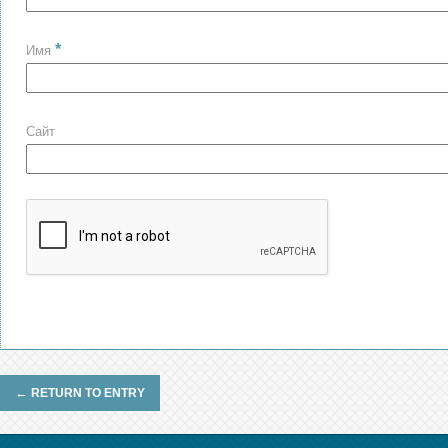
*
Имя
Сайт
←
RETURN TO ENTRY