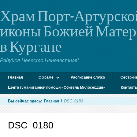
Храм Порт-Артурско
иконы Божией Мате
в Кургане
Радуйся Невесто Неневестная!
Главная
О храме
Расписание служб
Сестрич
Центр гуманитарной помощи «Обитель Милосердия»
Контакт
Вы сейчас здесь:
Главная
/
DSC_0180
DSC_0180