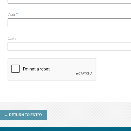
*
Имя
Сайт
←
RETURN TO ENTRY