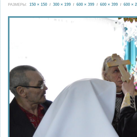
150 × 150
300 × 199
600 × 399
600 × 399
600 × 
РАЗМЕРЫ:
/
/
/
/