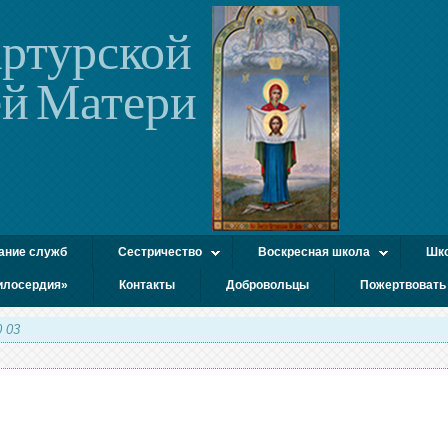
ртурской
й Матери
ание служб
Сестричество
Воскресная школа
Шко
илосердия»
Контакты
Добровольцы
Пожертвовать
 03