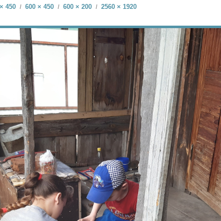
× 450
600 × 450
600 × 200
2560 × 1920
/
/
/