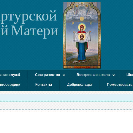
ртурской
й Матери
ание служб
Сестричество
Воскресная школа
Шко
илосердия»
Контакты
Добровольцы
Пожертвовать