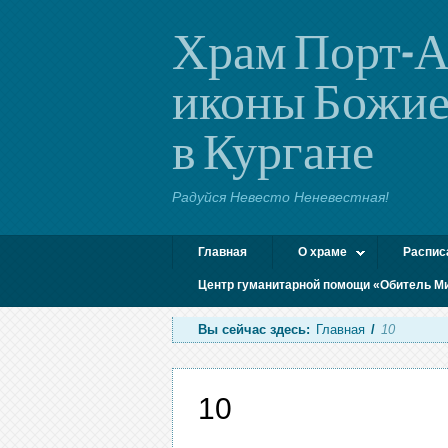
Храм Порт-А
иконы Божие
в Кургане
Радуйся Невесто Неневестная!
Главная
О храме
Распис
Центр гуманитарной помощи «Обитель М
Вы сейчас здесь:
Главная
/
10
10