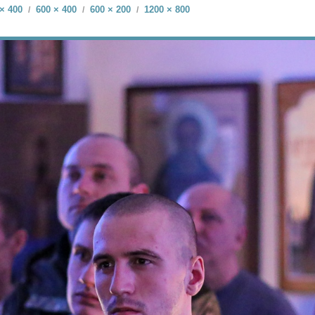
× 400
600 × 400
600 × 200
1200 × 800
/
/
/