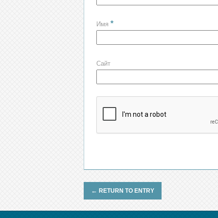
*
Имя
Сайт
←
RETURN TO ENTRY