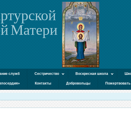
ртурской
й Матери
ание служб
Сестричество
Воскресная школа
Шко
илосердия»
Контакты
Добровольцы
Пожертвовать