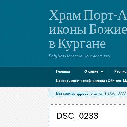
Храм Порт-А
иконы Божие
в Кургане
Радуйся Невесто Неневестная!
Главная
О храме
Распис
Центр гуманитарной помощи «Обитель М
Вы сейчас здесь:
Главная
/
DSC_0233
DSC_0233