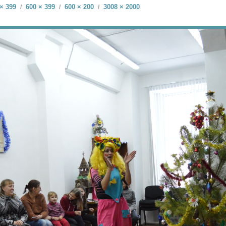
× 399
600 × 399
600 × 200
3008 × 2000
/
/
/