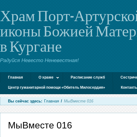
Храм Порт-Артурско
иконы Божией Мате
в Кургане
Радуйся Невесто Неневестная!
Главная
О храме
Расписание служб
Сестрич
Центр гуманитарной помощи «Обитель Милосердия»
Контакт
Вы сейчас здесь:
Главная
/
МыВместе 016
МыВместе 016