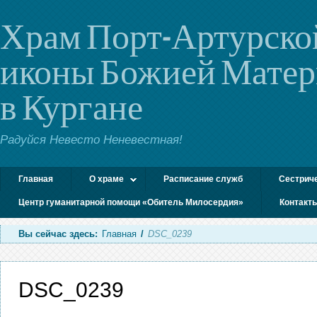
Храм Порт-Артурско
иконы Божией Мате
в Кургане
Радуйся Невесто Неневестная!
Главная
О храме
Расписание служб
Сестрич
Центр гуманитарной помощи «Обитель Милосердия»
Контакт
Вы сейчас здесь:
Главная
/
DSC_0239
DSC_0239