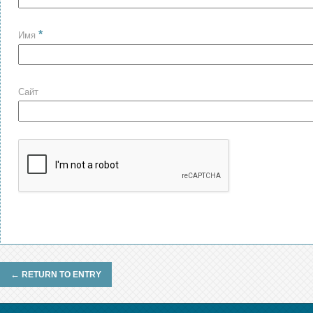
*
Имя
Сайт
←
RETURN TO ENTRY