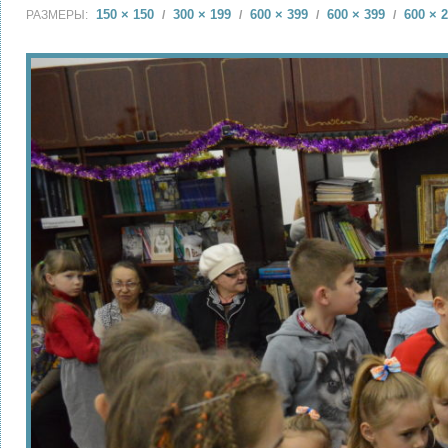
150 × 150
300 × 199
600 × 399
600 × 399
600 × 
РАЗМЕРЫ:
/
/
/
/