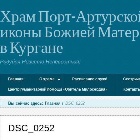
Храм Порт-Артурско
иконы Божией Мате
в Кургане
Радуйся Невесто Неневестная!
Главная
О храме
Расписание служб
Сестрич
Центр гуманитарной помощи «Обитель Милосердия»
Контакт
Вы сейчас здесь:
Главная
/
DSC_0252
DSC_0252