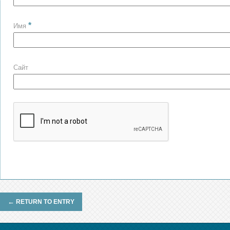
*
Имя
Сайт
←
RETURN TO ENTRY