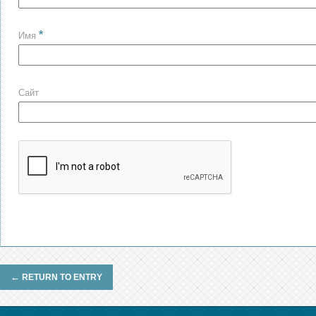
*
Имя
Сайт
←
RETURN TO ENTRY