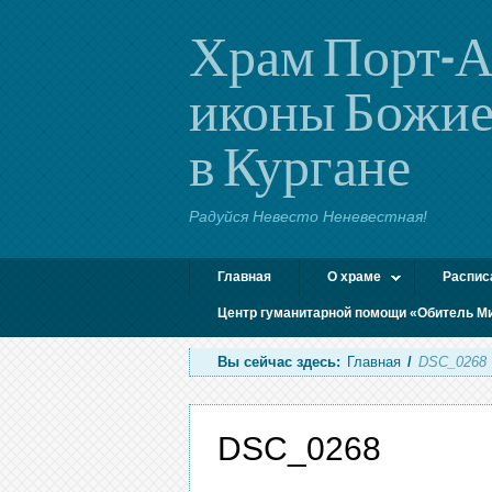
Храм Порт-А
иконы Божие
в Кургане
Радуйся Невесто Неневестная!
Главная
О храме
Распис
Центр гуманитарной помощи «Обитель М
Вы сейчас здесь:
Главная
/
DSC_0268
DSC_0268