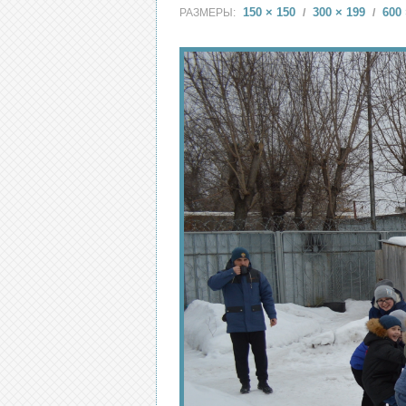
150 × 150
300 × 199
600 
РАЗМЕРЫ:
/
/