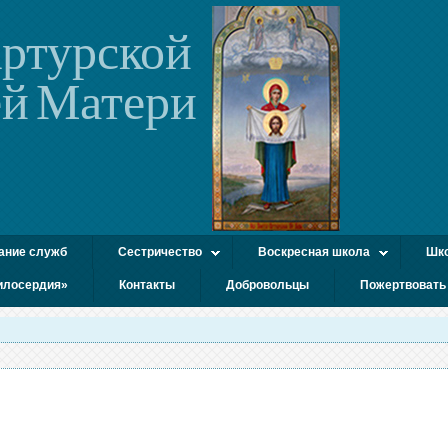
ртурской
й Матери
ание служб
Сестричество
Воскресная школа
Шко
илосердия»
Контакты
Добровольцы
Пожертвовать