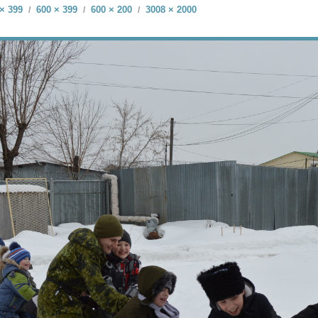
× 399
600 × 399
600 × 200
3008 × 2000
/
/
/