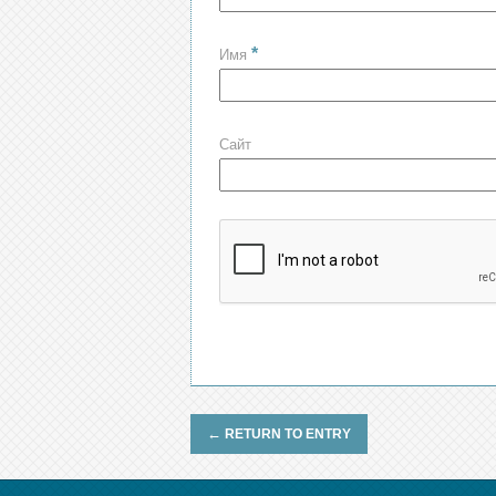
*
Имя
Сайт
←
RETURN TO ENTRY