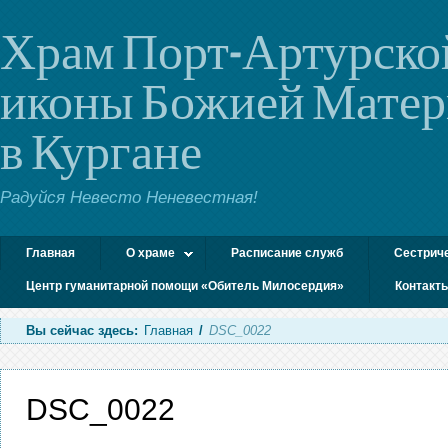
Храм Порт-Артурско
иконы Божией Мате
в Кургане
Радуйся Невесто Неневестная!
Главная
О храме
Расписание служб
Сестрич
Центр гуманитарной помощи «Обитель Милосердия»
Контакт
Вы сейчас здесь:
Главная
/
DSC_0022
DSC_0022