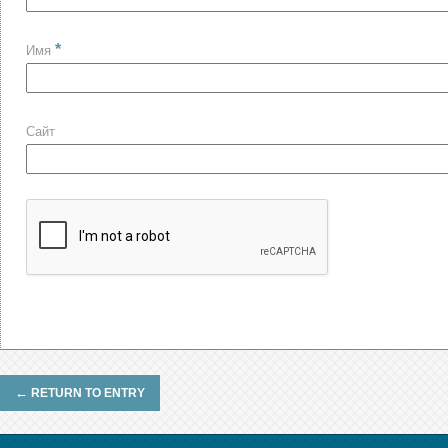
*
Имя
Сайт
←
RETURN TO ENTRY