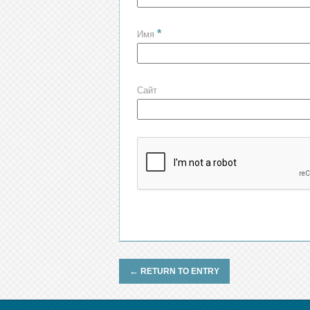
*
Имя
Сайт
←
RETURN TO ENTRY