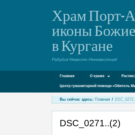
Храм Порт-А
иконы Божие
в Кургане
Радуйся Невесто Неневестная!
Главная
О храме
Распис
Центр гуманитарной помощи «Обитель М
Вы сейчас здесь:
Главная
/
DSC_0271..
DSC_0271..(2)