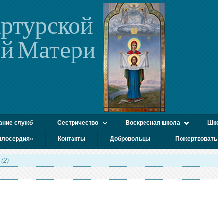
ртурской
й Матери
ание служб
Сестричество
Воскресная школа
Шко
илосердия»
Контакты
Добровольцы
Пожертвовать
(2)