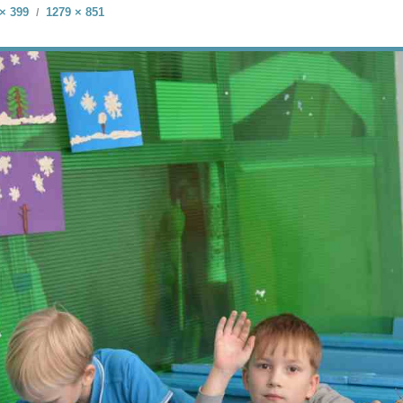
× 399
1279 × 851
/