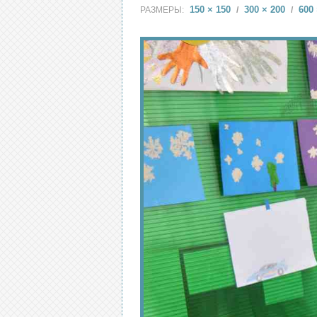
150 × 150
300 × 200
600 
РАЗМЕРЫ:
/
/