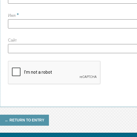
*
Имя
Сайт
←
RETURN TO ENTRY