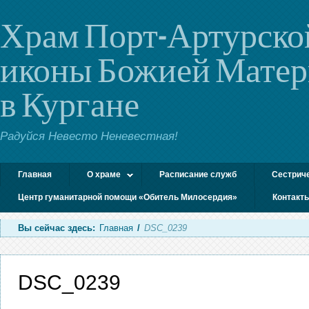
Храм Порт-Артурско
иконы Божией Мате
в Кургане
Радуйся Невесто Неневестная!
Главная
О храме
Расписание служб
Сестрич
Центр гуманитарной помощи «Обитель Милосердия»
Контакт
Вы сейчас здесь:
Главная
/
DSC_0239
DSC_0239