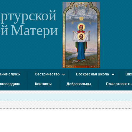
ртурской
й Матери
ание служб
Сестричество
Воскресная школа
Шко
илосердия»
Контакты
Добровольцы
Пожертвовать