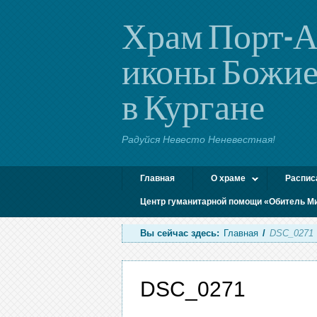
Храм Порт-А
иконы Божие
в Кургане
Радуйся Невесто Неневестная!
Главная
О храме
Распис
Центр гуманитарной помощи «Обитель М
Вы сейчас здесь:
Главная
/
DSC_0271
DSC_0271