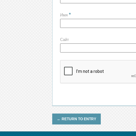
*
Имя
Сайт
←
RETURN TO ENTRY