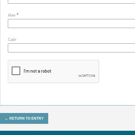
*
Имя
Сайт
←
RETURN TO ENTRY