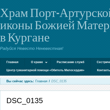
Храм Порт-Артурско
иконы Божией Мате
в Кургане
Радуйся Невесто Неневестная!
Главная
О храме
Расписание служб
Сестрич
Центр гуманитарной помощи «Обитель Милосердия»
Контакт
Вы сейчас здесь:
Главная
/
DSC_0135
DSC_0135