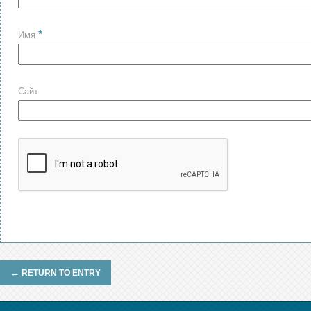
*
Имя
Сайт
←
RETURN TO ENTRY