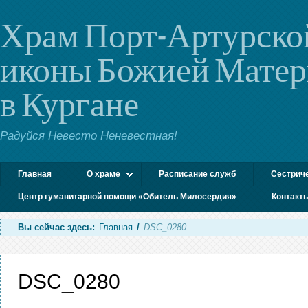
Храм Порт-Артурско
иконы Божией Мате
в Кургане
Радуйся Невесто Неневестная!
Главная
О храме
Расписание служб
Сестрич
Центр гуманитарной помощи «Обитель Милосердия»
Контакт
Вы сейчас здесь:
Главная
/
DSC_0280
DSC_0280