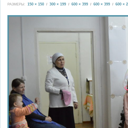
150 × 150
300 × 199
600 × 399
600 × 399
600 × 
РАЗМЕРЫ:
/
/
/
/