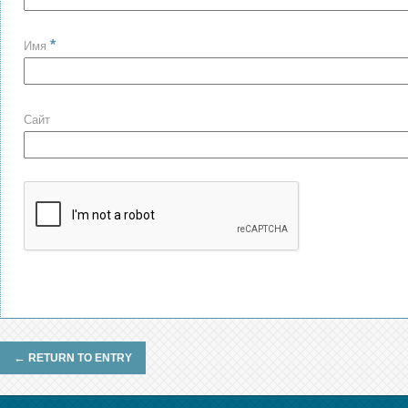
*
Имя
Сайт
←
RETURN TO ENTRY