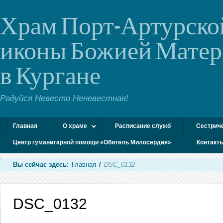
Храм Порт-Артурско
иконы Божией Мате
в Кургане
Радуйся Невесто Неневестная!
Главная
О храме
Расписание служб
Сестрич
Центр гуманитарной помощи «Обитель Милосердия»
Контакт
Вы сейчас здесь:
Главная
/
DSC_0132
DSC_0132