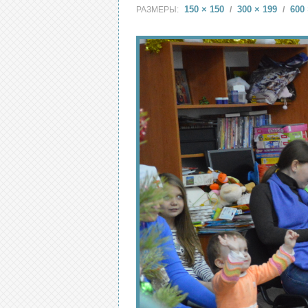
150 × 150
300 × 199
600 
РАЗМЕРЫ:
/
/