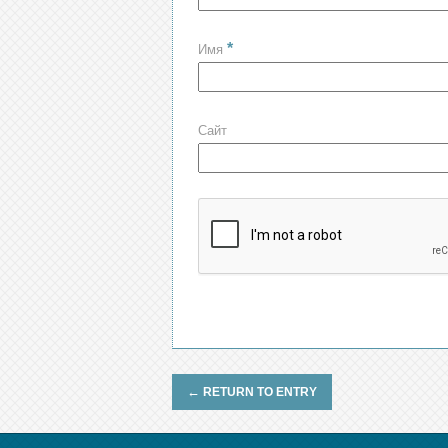
*
Имя
Сайт
←
RETURN TO ENTRY