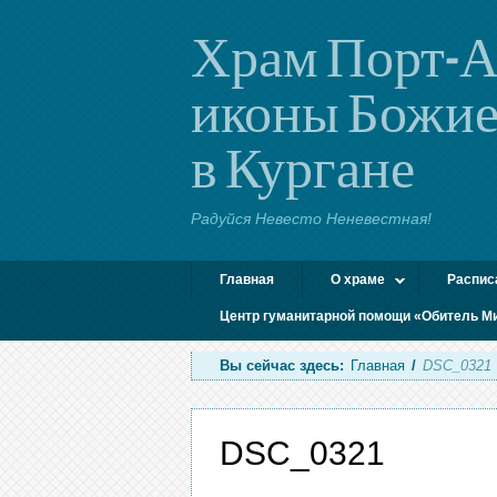
Храм Порт-А
иконы Божие
в Кургане
Радуйся Невесто Неневестная!
Главная
О храме
Распис
Центр гуманитарной помощи «Обитель М
Вы сейчас здесь:
Главная
/
DSC_0321
DSC_0321