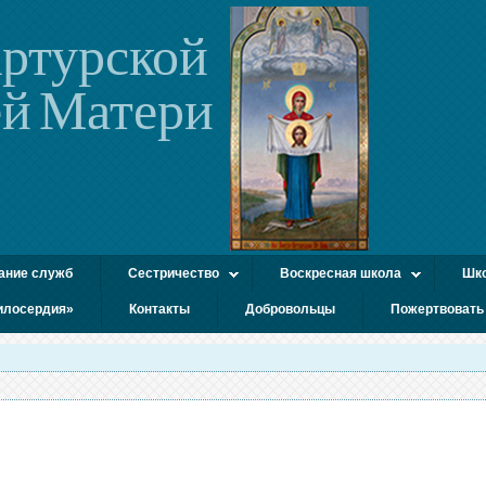
ртурской
й Матери
ание служб
Сестричество
Воскресная школа
Шко
илосердия»
Контакты
Добровольцы
Пожертвовать