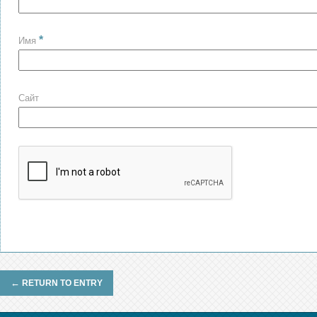
*
Имя
Сайт
←
RETURN TO ENTRY