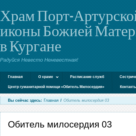
Храм Порт-Артурско
иконы Божией Мате
в Кургане
Радуйся Невесто Неневестная!
Главная
О храме
Расписание служб
Сестрич
Центр гуманитарной помощи «Обитель Милосердия»
Контакт
Вы сейчас здесь:
Главная
/
Обитель милосердия 03
Обитель милосердия 03