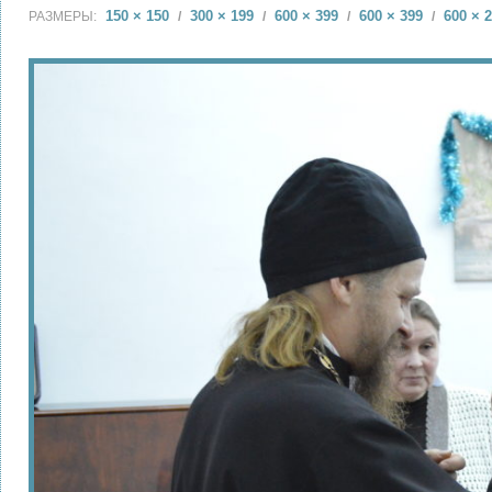
150 × 150
300 × 199
600 × 399
600 × 399
600 × 
РАЗМЕРЫ:
/
/
/
/