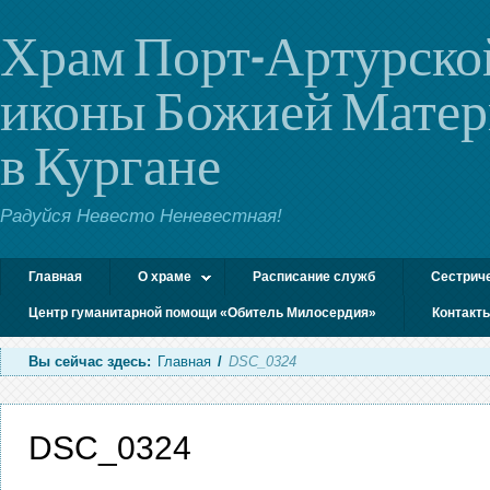
Храм Порт-Артурско
иконы Божией Мате
в Кургане
Радуйся Невесто Неневестная!
Главная
О храме
Расписание служб
Сестрич
Центр гуманитарной помощи «Обитель Милосердия»
Контакт
Вы сейчас здесь:
Главная
/
DSC_0324
DSC_0324