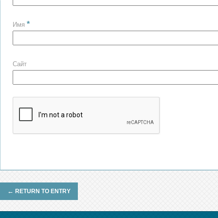
*
Имя
Сайт
←
RETURN TO ENTRY