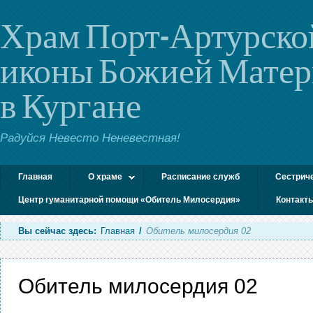
Храм Порт-Артурско
иконы Божией Мате
в Кургане
Радуйся Невесто Неневестная!
Главная
О храме
Расписание служб
Сестрич
Центр гуманитарной помощи «Обитель Милосердия»
Контакт
Вы сейчас здесь:
Главная
/
Обитель милосердия 02
Обитель милосердия 02