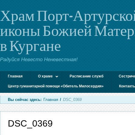
Храм Порт-Артурско
иконы Божией Мате
в Кургане
Радуйся Невесто Неневестная!
Главная
О храме
Расписание служб
Сестрич
Центр гуманитарной помощи «Обитель Милосердия»
Контакт
Вы сейчас здесь:
Главная
/
DSC_0369
DSC_0369