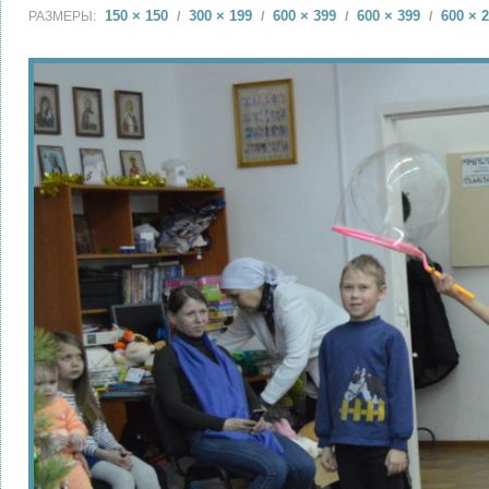
150 × 150
300 × 199
600 × 399
600 × 399
600 × 
РАЗМЕРЫ:
/
/
/
/