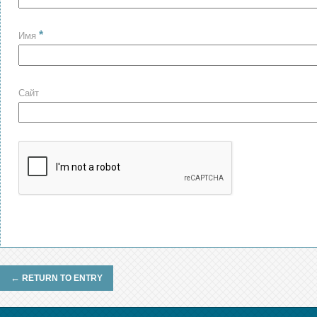
*
Имя
Сайт
←
RETURN TO ENTRY