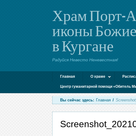
Храм Порт-А
иконы Божие
в Кургане
Радуйся Невесто Неневестная!
Главная
О храме
Распис
Центр гуманитарной помощи «Обитель М
Вы сейчас здесь:
Главная
/
Screensho
Screenshot_2021