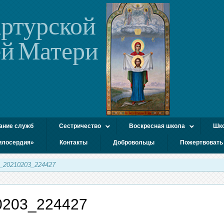
ртурской
й Матери
ание служб
Сестричество
Воскресная школа
Шко
илосердия»
Контакты
Добровольцы
Пожертвовать
t_20210203_224427
0203_224427