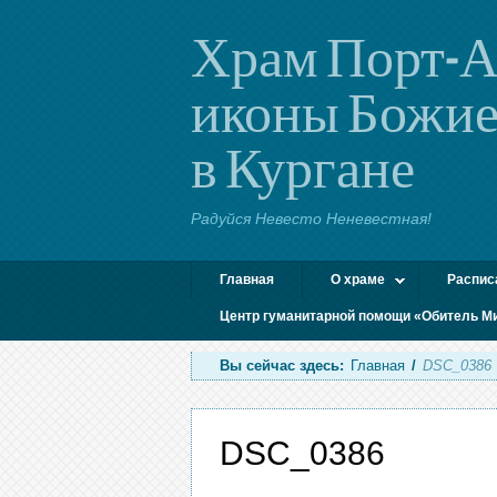
Храм Порт-А
иконы Божие
в Кургане
Радуйся Невесто Неневестная!
Главная
О храме
Распис
Центр гуманитарной помощи «Обитель М
Вы сейчас здесь:
Главная
/
DSC_0386
DSC_0386