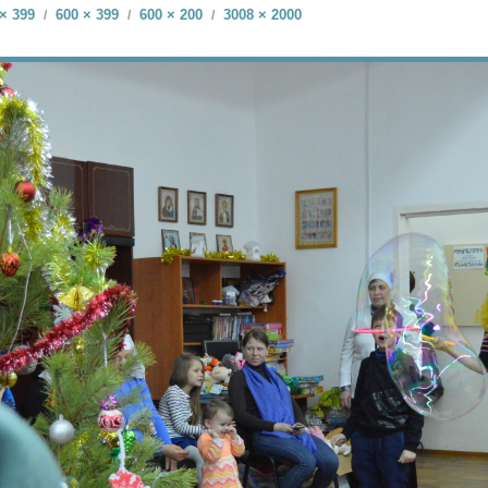
× 399
600 × 399
600 × 200
3008 × 2000
/
/
/