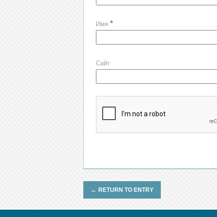
*
Имя
Сайт
←
RETURN TO ENTRY