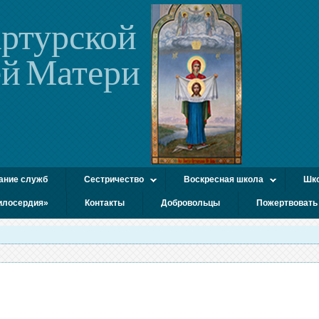
ртурской
й Матери
ание служб
Сестричество
Воскресная школа
Шко
илосердия»
Контакты
Добровольцы
Пожертвовать