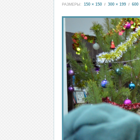
150 × 150
300 × 199
600 
РАЗМЕРЫ:
/
/