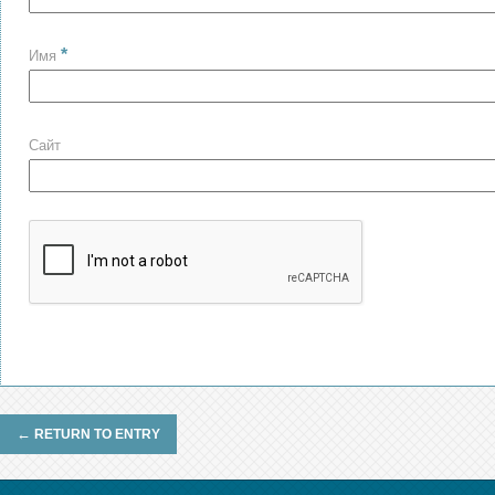
*
Имя
Сайт
←
RETURN TO ENTRY