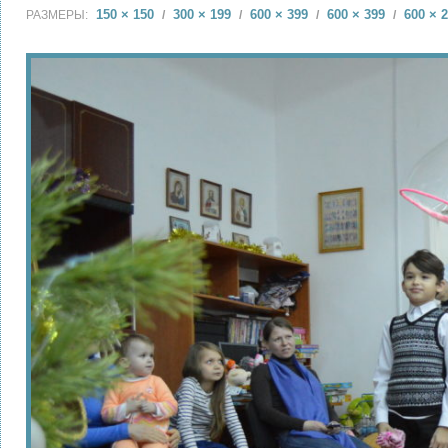
150 × 150
300 × 199
600 × 399
600 × 399
600 × 
РАЗМЕРЫ:
/
/
/
/