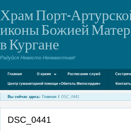
Храм Порт-Артурско
иконы Божией Мате
в Кургане
Радуйся Невесто Неневестная!
Главная
О храме
Расписание служб
Сестрич
Центр гуманитарной помощи «Обитель Милосердия»
Контакт
Вы сейчас здесь:
Главная
/
DSC_0441
DSC_0441