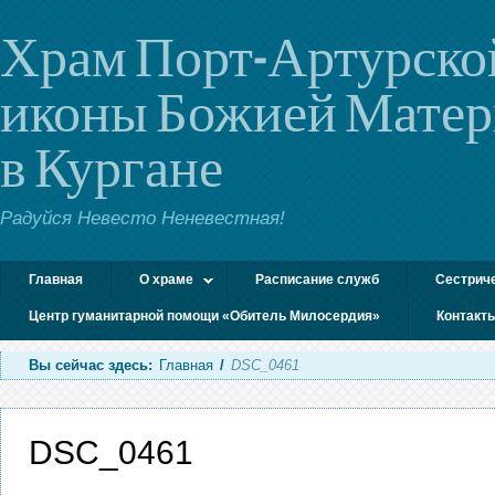
Храм Порт-Артурско
иконы Божией Мате
в Кургане
Радуйся Невесто Неневестная!
Главная
О храме
Расписание служб
Сестрич
Центр гуманитарной помощи «Обитель Милосердия»
Контакт
Вы сейчас здесь:
Главная
/
DSC_0461
DSC_0461