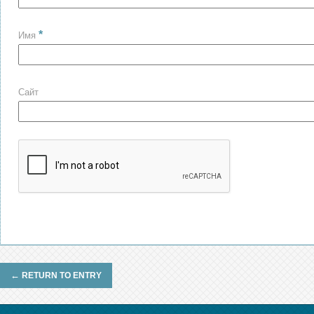
*
Имя
Сайт
←
RETURN TO ENTRY