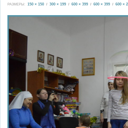
150 × 150
300 × 199
600 × 399
600 × 399
600 × 
РАЗМЕРЫ:
/
/
/
/