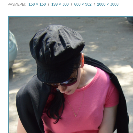
150 × 150
199 × 300
600 × 902
2000 × 3008
РАЗМЕРЫ:
/
/
/