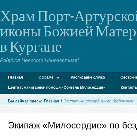
Храм Порт-Артурско
иконы Божией Мате
в Кургане
Радуйся Невесто Неневестная!
Главная
О храме
Расписание служб
Сестрич
Центр гуманитарной помощи «Обитель Милосердия»
Контакт
Вы сейчас здесь:
Главная
/
Экипаж «Милосердие» по бездомным
Экипаж «Милосердие» по бе