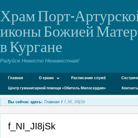
Храм Порт-Артурско
иконы Божией Мате
в Кургане
Радуйся Невесто Неневестная!
Главная
О храме
Расписание служб
Сестрич
Центр гуманитарной помощи «Обитель Милосердия»
Контакт
Вы сейчас здесь:
Главная
/
f_NI_JI8jSk
f_NI_JI8jSk