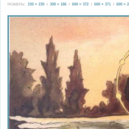
150 × 150
300 × 186
600 × 372
600 × 371
600 × 
РАЗМЕРЫ:
/
/
/
/